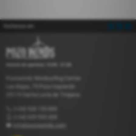
Visítenos en:
Horario de apertura: 10:00 - 21:00
Pozowinds Windsurfing Center
Las Bajas, 75 Pozo Izquierdo
35119 Santa Lucía de Tirajana
(+34) 928 155 009
(+34) 639 955 428
info@pozowinds.com