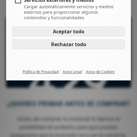
Servicios exteriores y medios
¡Consulta tu envío a península con nosotros!
Cargar automáticamente servicios y medios
externos para proporcionar algunos
contenidos y funcionalidades.
Aceptar todo
Rechazar todo
Política de Privacidad
Aviso Legal
Aviso de Cookies
¿QUIERES PROBAR ANTES DE COMPRAR?
Antes de comprar tu material te damos la
posibilidad de probarlo, para que puedas
asegurarte que la inversión va a ser la correcta.