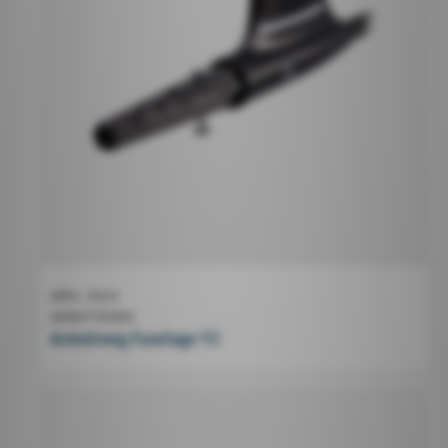
AÑO
2024
ARMSTRONG
Armstrong Fuselage TC