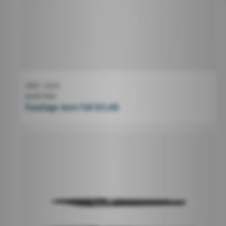
AÑO
2025
DUOTONE
Fuselage Aero Tail D/LAB