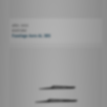
AÑO
2025
DUOTONE
Fuselage Aero AL 3BS