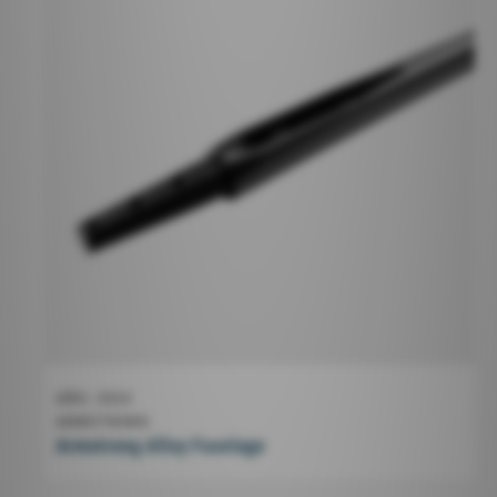
AÑO
2024
ARMSTRONG
Armstrong Alloy Fuselage