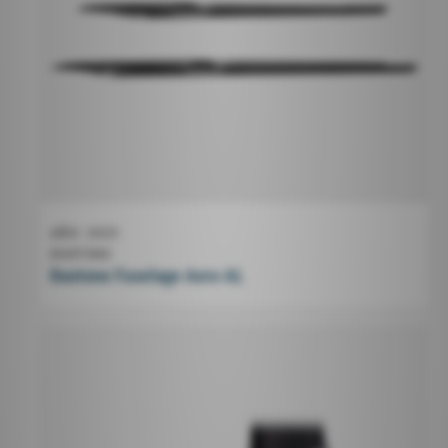
AÑO
2025
DUOTONE
Duotone Fuselage Aero AL