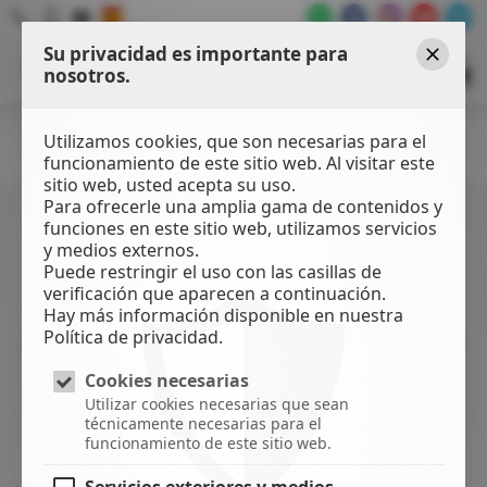
Su privacidad es importante para
WATER
SPORTS
nosotros.
Cerrar
CENTER
Utilizamos cookies, que son necesarias para el
Filtros
funcionamiento de este sitio web. Al visitar este
sitio web, usted acepta su uso.
Para ofrecerle una amplia gama de contenidos y
SIN IMPUESTOS EN POZOWINDS
WING FOIL
funciones en este sitio web, utilizamos servicios
Fuselage
y medios externos.
Puede restringir el uso con las casillas de
verificación que aparecen a continuación.
ENVÍA TU COMPRA
Hay más información disponible en nuestra
Política de privacidad.
¡Si estás en Gran Canaria, ahórrate los atascos, te
mandamos la compra GRATIS a casa!*
Cookies necesarias
Utilizar cookies necesarias que sean
*Para compras de material
NUEVO
superiores a
técnicamente necesarias para el
funcionamiento de este sitio web.
los 99 €, entre las
Islas Canarias.