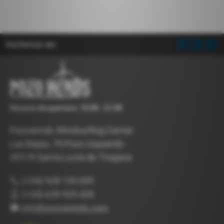
Visítenos en:
Horario de apertura: 10:00 - 21:00
Pozowinds Windsurfing Center
Las Bajas, 75 Pozo Izquierdo
35119 Santa Lucía de Tirajana
(+34) 928 155 009
(+34) 639 955 428
info@pozowinds.com