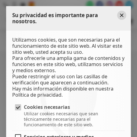
Su privacidad es importante para
WATER
SPORTS
nosotros.
Cerrar
CENTER
Utilizamos cookies, que son necesarias para el
Filtros
funcionamiento de este sitio web. Al visitar este
sitio web, usted acepta su uso.
Para ofrecerle una amplia gama de contenidos y
OFERTAS
NEOPRENOS
funciones en este sitio web, utilizamos servicios
Licras
y medios externos.
Puede restringir el uso con las casillas de
verificación que aparecen a continuación.
¡Encuentra material de oferta a precios
Hay más información disponible en nuestra
increíbles!
Política de privacidad.
Cookies necesarias
Ofrecemos la posibilidad de pagar a plazos sin
Utilizar cookies necesarias que sean
intereses!
técnicamente necesarias para el
funcionamiento de este sitio web.