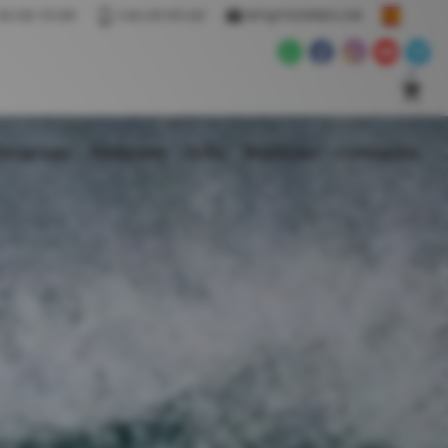
34) 928 155 009
(+34) 639 955 428
INFO@POZOWINDS.COM
eservas
Webcam
Info
Noticias
Contacto