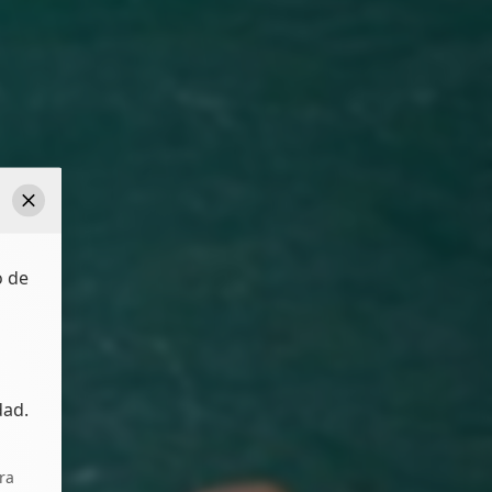
Cerrar
o de
dad.
ra