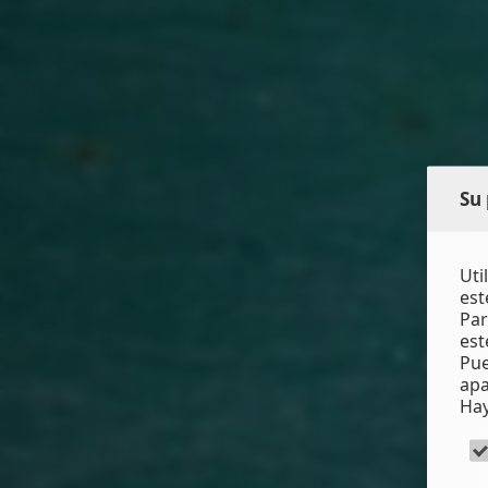
Su 
Uti
est
Par
est
Pue
apa
Hay