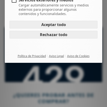
Servicios exteriores y medios
los 99 €, entre las
Islas Canarias.
Cargar automáticamente servicios y medios
externos para proporcionar algunos
contenidos y funcionalidades.
¡Consulta tu envío a península con nosotros!
Aceptar todo
Rechazar todo
Política de Privacidad
Aviso Legal
Aviso de Cookies
¿QUIERES PROBAR ANTES DE
COMPRAR?