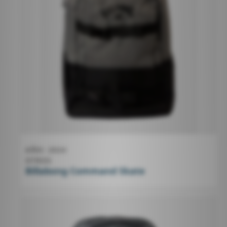
AÑO
2024
OTROS
Billabong Command Skate