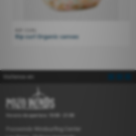
RIP CURL
Rip curl Organic canvas
Visítenos en:
Horario de apertura: 10:00 - 21:00
Pozowinds Windsurfing Center