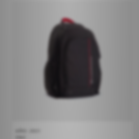
AÑO
2021
O&E