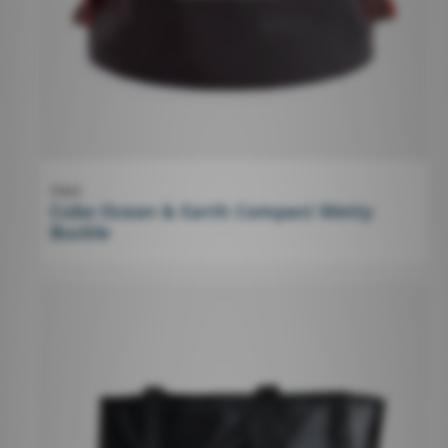
O&E
Cubo Ocean & Earth Compact Wetty
Buckle