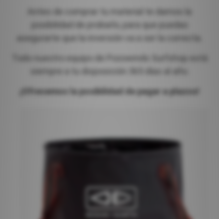
Antes de comprar tu material te damos la
posibilidad de probarlo, para que puedas
asegurarte que la inversión va a ser la correcta.
Todo nuestro equipo de Pozowinds Surfshop está
siempre a tu disposición 365 días al año.
¡Ofrecemos la posibilidad de pagar a plazos!