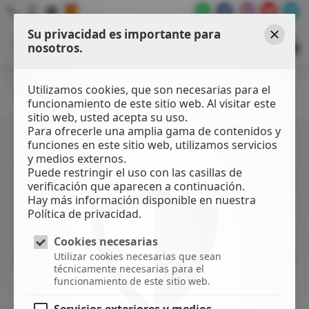
Su privacidad es importante para
WATER
SPORTS
nosotros.
Cerrar
CENTER
Utilizamos cookies, que son necesarias para el
Filtros
funcionamiento de este sitio web. Al visitar este
sitio web, usted acepta su uso.
Para ofrecerle una amplia gama de contenidos y
SIN IMPUESTOS EN
ACCESORIOS
funciones en este sitio web, utilizamos servicios
Mochila
POZOWINDS
y medios externos.
Puede restringir el uso con las casillas de
verificación que aparecen a continuación.
Hay más información disponible en nuestra
ENVÍA TU COMPRA
Política de privacidad.
¡Si estás en Gran Canaria, ahórrate los
Cookies necesarias
atascos, te mandamos la compra GRATIS
Utilizar cookies necesarias que sean
técnicamente necesarias para el
a casa!*
funcionamiento de este sitio web.
*Para compras de material
NUEVO
superiores a