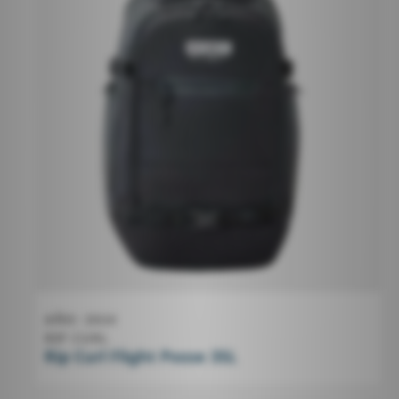
AÑO
2024
RIP CURL
Rip Curl Flight Posse 35L