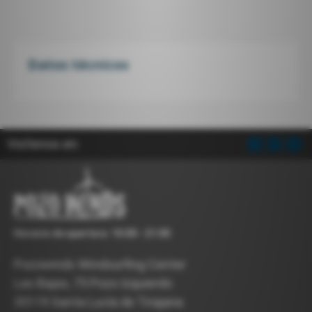
Datos técnicos
Visítenos en:
Horario de apertura: 10:00 - 21:00
Pozowinds Windsurfing Center
Las Bajas, 75 Pozo Izquierdo
35119 Santa Lucía de Tirajana