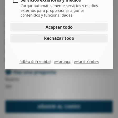
Servicios exteriores y medios
Cargar automáticamente servicios y medios
externos para proporcionar algunos
NEOPRENOS
HOMBRES
contenidos y funcionalidades.
ION ELEMENT 2/2
Aceptar todo
SHORTSLEEVE CREMALLERA
Rechazar todo
DELANTERA
XS / S / M / L / XL / XXL
negro
Política de Privacidad
Aviso Legal
Aviso de Cookies
-
Haz una pregunta
Nuevo
Ion
AÑADIR AL CARRO