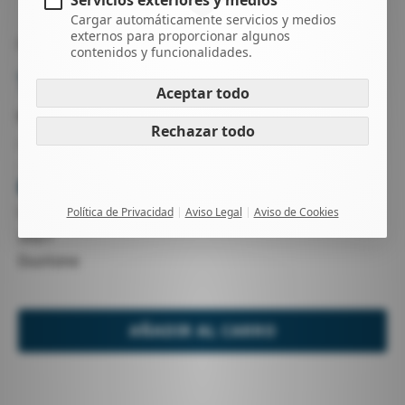
Servicios exteriores y medios
Cargar automáticamente servicios y medios
externos para proporcionar algunos
KITESURF
TABLAS
contenidos y funcionalidades.
TABLA WHIP 5´5
Aceptar todo
ref: 27167
Rechazar todo
-
-
Haz una pregunta
Usado
Política de Privacidad
Aviso Legal
Aviso de Cookies
2021
Duotone
AÑADIR AL CARRO