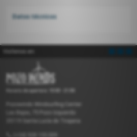
Datos técnicos
Visítenos en:
Horario de apertura: 10:00 - 21:00
Pozowinds Windsurfing Center
Las Bajas, 75 Pozo Izquierdo
35119 Santa Lucía de Tirajana
(+34) 928 155 009