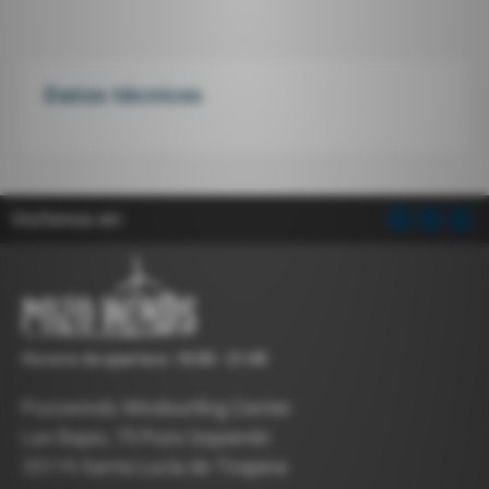
Datos técnicos
Visítenos en:
Horario de apertura: 10:00 - 21:00
Pozowinds Windsurfing Center
Las Bajas, 75 Pozo Izquierdo
35119 Santa Lucía de Tirajana