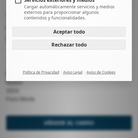
Servicios exteriores y medios
Cargar automáticamente servicios y medios
externos para proporcionar algunos
ROPA
ROPA POZOWINDS
contenidos y funcionalidades.
CAMISETA PW GRIS/VERDE
Aceptar todo
ORGANIC
Rechazar todo
-
-
-
Política de Privacidad
Aviso Legal
Aviso de Cookies
Haz una pregunta
Nuevo
2024
Pozo Winds
AÑADIR AL CARRO