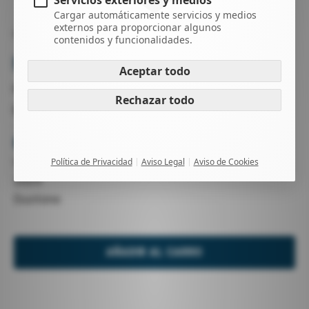
Servicios exteriores y medios
Cargar automáticamente servicios y medios
externos para proporcionar algunos
KITESURF
COMETAS
contenidos y funcionalidades.
NEO 8M SLS
Aceptar todo
ref :26543
Rechazar todo
Usada solo 2 veces
-
Haz una pregunta
Usado
Política de Privacidad
Aviso Legal
Aviso de Cookies
2025
Duotone
AÑADIR AL CARRO