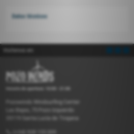
Datos técnicos
Visítenos en:
Horario de apertura: 10:00 - 21:00
Pozowinds Windsurfing Center
Las Bajas, 75 Pozo Izquierdo
35119 Santa Lucía de Tirajana
(+34) 928 155 009